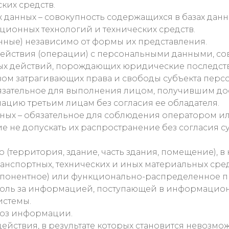
ких средств.
данных – совокупность содержащихся в базах данн
ионных технологий и технических средств.
нные) независимо от формы их представления.
действия (операции) с персональными данными, с
х действий, порождающих юридические последств
ом затрагивающих права и свободы субъекта персо
зательное для выполнения лицом, получившим до
ацию третьим лицам без согласия ее обладателя.
ых – обязательное для соблюдения оператором и
 не допускать их распространение без согласия с
о (территория, здание, часть здания, помещение),
анспортных, технических и иных материальных сред
мпонентное) или функционально-распределенное 
троль за информацией, поступающей в информацио
истемы.
роз информации.
ействия, в результате которых становится невозм