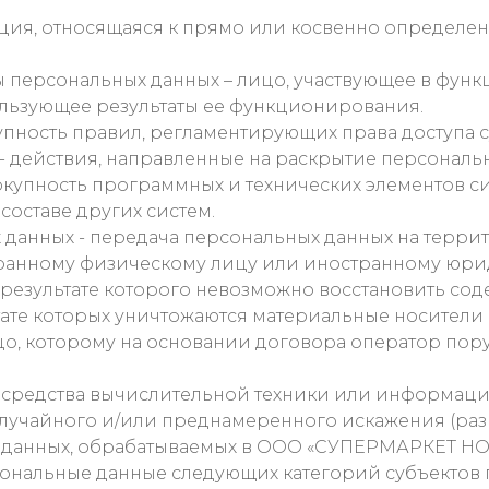
ия, относящаяся к прямо или косвенно определе
 персональных данных – лицо, участвующее в ф
льзующее результаты ее функционирования.
пность правил, регламентирующих права доступа су
 действия, направленные на раскрытие персональ
окупность программных и технических элементов с
составе других систем.
данных - передача персональных данных на терри
странному физическому лицу или иностранному юри
 результате которого невозможно восстановить с
ате которых уничтожаются материальные носител
о, которому на основании договора оператор пору
 средства вычислительной техники или информац
лучайного и/или преднамеренного искажения (раз
х данных, обрабатываемых в ООО «СУПЕРМАРКЕТ 
сональные данные следующих категорий субъектов 