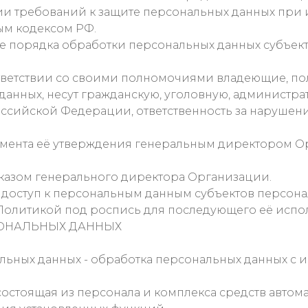
дении требований к защите персональных данных пр
ым кодексом РФ.
е порядка обработки персональных данных субъект
ответствии со своими полномочиями владеющие, п
анных, несут гражданскую, уголовную, администр
ссийской Федерации, ответственность за нарушени
момента её утверждения генеральным директором О
иказом генерального директора Организации.
доступ к персональным данным субъектов персонал
Политикой под роспись для последующего её испо
СОНАЛЬНЫХ ДАННЫХ
ьных данных - обработка персональных данных с 
состоящая из персонала и комплекса средств автом