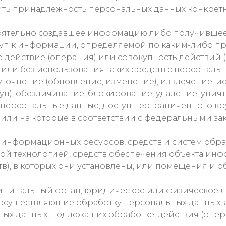
ь принадлежность персональных данных конкретно
оятельно создавшее информацию либо получившее
туп к информации, определяемой по каким-либо пр
 действие (операция) или совокупность действий 
или без использования таких средств с персональн
уточнение (обновление, изменение), извлечение, и
туп), обезличивание, блокирование, удаление, уни
персональные данные, доступ неограниченного кру
 или на которые в соответствии с федеральными з
 информационных ресурсов, средств и систем обр
ой технологией, средств обеспечения объекта ин
тв), в которых они установлены, или помещения и 
иципальный орган, юридическое или физическое ли
осуществляющие обработку персональных данных, 
ных данных, подлежащих обработке, действия (оп