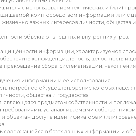
я установленных функций.
ушителя с использованием технических и (или) пр
защищаемой криптосредством информации или с це
 жизненно важных интересов личности, общества и
енности объекта от внешних и внутренних угроз.
защищённости информации, характеризуемое спосо
обеспечить конфиденциальность, целостность и д
прекращение сбора, систематизации, накопления,
лучения информации и ее использования.
сть потребностей, удовлетворение которых надежн
ичности, общества и государства.
являющаяся предметом собственности и подлежаща
и требованиями, устанавливаемыми собственнико
и объектам доступа идентификатора и (или) срав
в.
ь содержащейся в базах данных информации и об