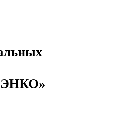
нальных
«ЭНКО»