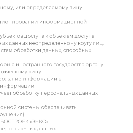
нному, или определяемому лицу
ункционировании информационной
бъектов доступа к объектам доступа.
ных данных неопределенному кругу лиц.
истем обработки данных, способных
торию иностранного государства органу
дическому лицу.
одержание информации в
и информации.
чает обработку персональных данных.
ионной системы обеспечивать
рушения).
НОВОСТРОЕК «ЭНКО»
персональных данных: