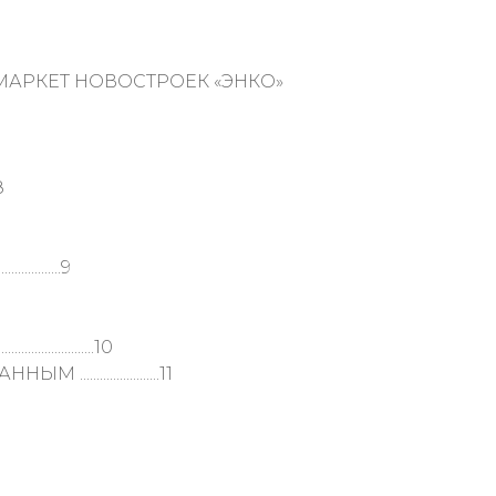
МАРКЕТ НОВОСТРОЕК «ЭНКО»
8
.........9
............10
................11