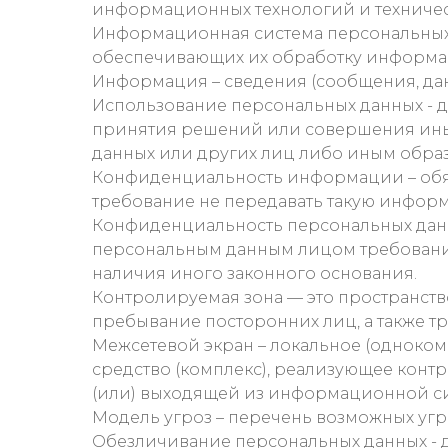
информационных технологий и техничес
Информационная система персональных 
обеспечивающих их обработку информац
Информация – сведения (сообщения, да
Использование персональных данных - 
принятия решений или совершения ины
данных или других лиц либо иным образ
Конфиденциальность информации – обя
требование не передавать такую информ
Конфиденциальность персональных данн
персональным данным лицом требование
наличия иного законного основания.
Контролируемая зона — это пространств
пребывание посторонних лиц, а также тр
Межсетевой экран – локальное (одноко
средство (комплекс), реализующее кон
(или) выходящей из информационной с
Модель угроз – перечень возможных уг
Обезличивание персональных данных - д