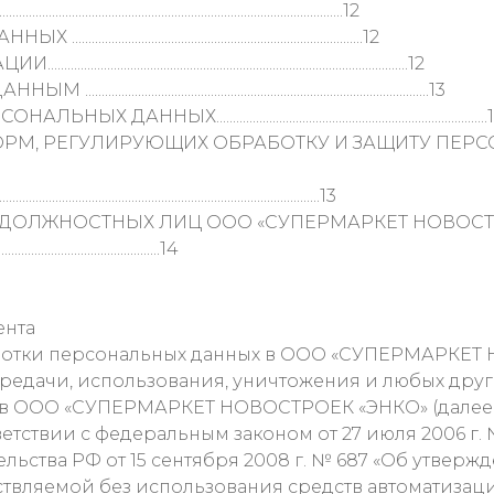
...........................................................................12
.............................................................12
...........................................................................12
............................................................................13
..........................................................................
НОРМ, РЕГУЛИРУЮЩИХ ОБРАБОТКУ И ЗАЩИТУ ПЕР
...........................................................................13
 ДОЛЖНОСТНЫХ ЛИЦ ООО «СУПЕРМАРКЕТ НОВОСТ
...................................................14
ента
ботки персональных данных в ООО «СУПЕРМАРКЕТ 
ередачи, использования, уничтожения и любых дру
х в ООО «СУПЕРМАРКЕТ НОВОСТРОЕК «ЭНКО» (далее 
етствии с федеральным законом от 27 июля 2006 г.
ельства РФ от 15 сентября 2008 г. № 687 «Об утве
твляемой без использования средств автоматизац