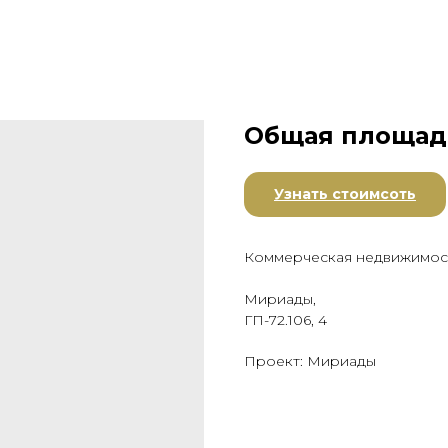
Общая площадь
Узнать стоимсоть
Коммерческая недвижимос
Мириады,
ГП-72.106, 4
Проект: Мириады