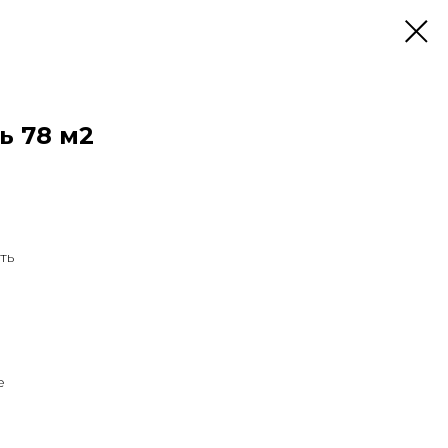
 78 м2
ть
е